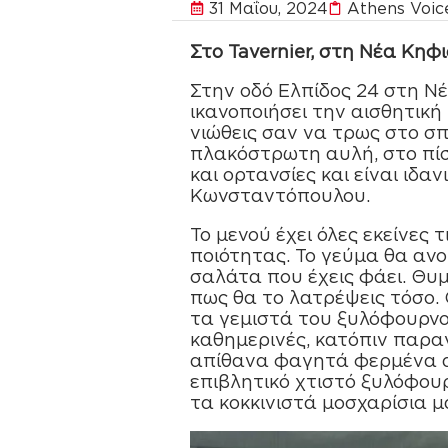
31 Μαΐου, 2024
Athens Voic
Στο Tavernier, στη Νέα Κηφ
Στην οδό Ελπίδος 24 στη Νέ
ικανοποιήσει την αισθητική 
νιώθεις σαν να τρως στο σπί
πλακόστρωτη αυλή, στο πίσω
και ορτανσίες και είναι ιδ
Κωνσταντόπουλου.
Το µενού έχει όλες εκείνες
ποιότητας. Το γεύµα θα ανο
σαλάτα που έχεις φάει. Θυµ
πως θα το λατρέψεις τόσο. Ο
τα γεµιστά του ξυλόφουρνο
καθηµερινές, κατόπιν παρα
απίθανα φαγητά φερµένα α
επιβλητικό χτιστό ξυλόφουρ
τα κοκκινιστά µοσχαρίσια µ