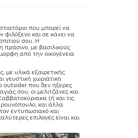
εστιατόριο που µπορεί να
ν φιλόξενο και σε κάνει να
σπιτιού σου. Η
η πράσινο, µε βασιλικούς
 όµορφη από την οικογένεια
, µε υλικά εξαιρετικής
αι γευστική χωριάτικη
 outsider που δεν ήξερες
γιάς σου, οι µελιτζάνες και
Σαββατοκύριακα (ή και τις
υρουνόπουλο, και άλλα
τον εντυπωσιακό και
αλύτερες επιλογές είναι και