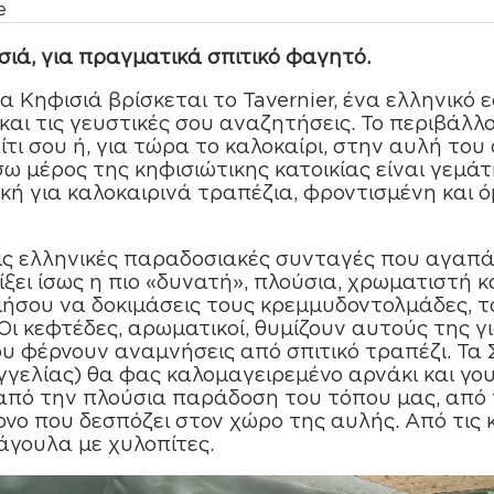
e
ισιά, για πραγματικά σπιτικό φαγητό.
α Κηφισιά βρίσκεται το Tavernier, ένα ελληνικό 
και τις γευστικές σου αναζητήσεις. Το περιβάλλο
τι σου ή, για τώρα το καλοκαίρι, στην αυλή του 
 µέρος της κηφισιώτικης κατοικίας είναι γεµάτ
ανική για καλοκαιρινά τραπέζια, φροντισµένη και
 τις ελληνικές παραδοσιακές συνταγές που αγαπάς
ίξει ίσως η πιο «δυνατή», πλούσια, χρωµατιστή κ
ήσου να δοκιµάσεις τους κρεµµυδοντολµάδες, το
ι κεφτέδες, αρωµατικοί, θυµίζουν αυτούς της για
υ φέρνουν αναµνήσεις από σπιτικό τραπέζι. Τα 
γγελίας) θα φας καλοµαγειρεµένο αρνάκι και γο
πό την πλούσια παράδοση του τόπου µας, από 
νο που δεσπόζει στον χώρο της αυλής. Από τις κ
άγουλα µε χυλοπίτες.