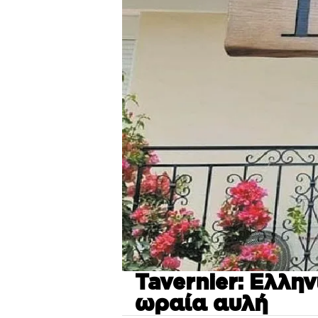
Tavernier: Ελλην
ωραία αυλή